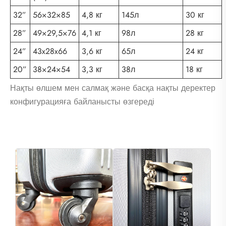
32”
56×32×85
4,8 кг
145л
30 кг
28”
49×29,5×76
4,1 кг
98л
28 кг
24”
43x28x66
3,6 кг
65л
24 кг
20”
38×24×54
3,3 кг
38л
18 кг
Нақты өлшем мен салмақ және басқа нақты деректер
конфигурацияға байланысты өзгереді