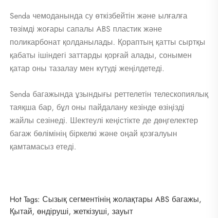
Senda чемоданында су өткізбейтін және ылғалға
төзімді жоғары сапалы ABS пластик және
поликарбонат қолданылады. Қораптың қатты сыртқы
қабаты ішіндегі заттарды қорғай алады, сонымен
қатар оны тазалау мен күтуді жеңілдетеді.
Senda багажында ұзындығы реттелетін телескопиялық
таяқша бар, бұл оны пайдалану кезінде өзіңізді
жайлы сезінеді. Шектеулі кеңістікте де дөңгелектер
багаж бөлімінің біркелкі және оңай қозғалуын
қамтамасыз етеді.
Hot Tags: Сызық сегментінің жолақтары ABS багажы,
Қытай, өндіруші, жеткізуші, зауыт