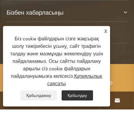
Бізбен хабарласыңы
X
БІЗГЕ ЖАЗЫЛЫҢЫЗДАР
Біз cookie файлдарын сізге жақсырақ
шолу тәжірибесін ұсыну, сайт трафигін
талдау және мазмұнды жекелендіру үшін
пайдаланамыз. Осы сайтты пайдалану
арқылы сіз cookie файлдарын
Copyright © 2025 Ruian Senda Bagaj және
пайдалануымызға келісесіз.
Құпиялылық
былғары өнімдері Co., Ltd. Барлық құқықтар
саясаты
қорғалған.
Қабылдамау
Қабылдау




Links
Sitemap
RSS
XML
Құпиялылық саясаты