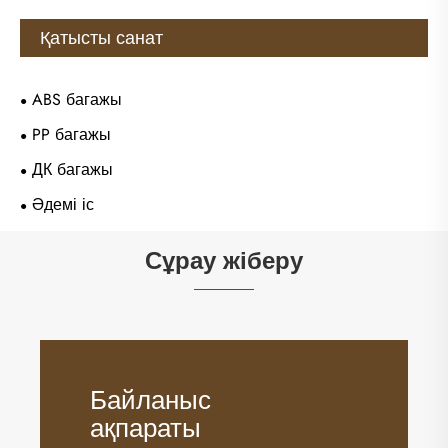
Қатысты санат
ABS багажы
PP багажы
ДК багажы
Әдемі іс
Сұрау жіберу
Байланыс
ақпараты