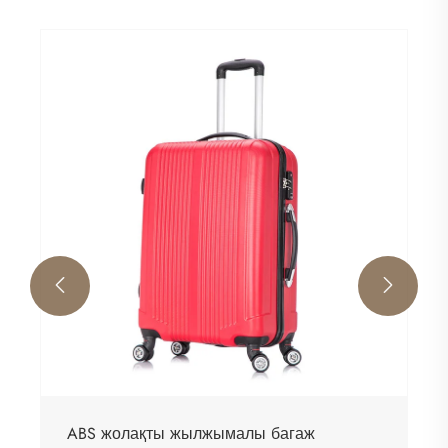


ABS жолақты жылжымалы багаж