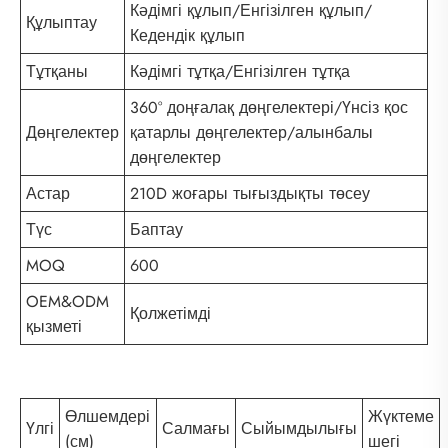
Кәдімгі құлып/Енгізілген құлып/
Құлыптау
Кедендік құлып
Тұтқаны
Кәдімгі тұтқа/Енгізілген тұтқа
360° доңғалақ дөңгелектері/Үнсіз қос
Дөңгелектер
қатарлы дөңгелектер/алынбалы
дөңгелектер
Астар
210D жоғары тығыздықты төсеу
Түс
Баптау
MOQ
600
OEM&ODM
Қолжетімді
қызметі
Өлшемдері
Жүктеме
Үлгі
Салмағы
Сыйымдылығы
(см)
шегі