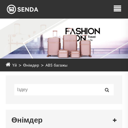
Үй
Өнімдер
ABS багажы
Өнімдер