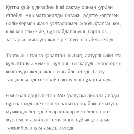
Қатты қабық дизайны ішкі сақтау орнын құрбан
етпейді. ABS материалды багажы әдетте көптеген
бөлімдермен және қалталармен жабдықталған кең
ішкі кеңістікке ие, бұл пайдаланушыларға өз
заттарын жинауға және реттеуге ыңғайлы етеді.
Тартқыш штанга қораптан шығып, әртүрлі биіктікте
құлыпталуы мүмкін, бұл оны басқаруды және еркін
қозғалуды жеңіл және ыңғайлы етеді. Тарту
таяқшасы әдетте оңай сақтау үшін ұзартылады.
Әмбебап дөңгелектер 360 градусқа айнала алады,
бұл багажды кез келген бағытта оңай жылжытуға
мүмкіндік береді. Олар қолдар мен білектерге
жүктемені азайтып, тегіс және сұйық қозғалыс
тәжірибесін қамтамасыз етеді.