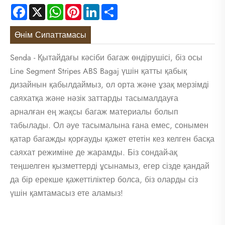
Facebook
X
WhatsApp
Pinterest
LinkedIn
Share
Өнім Сипаттамасы
Senda - Қытайдағы кәсіби багаж өндірушісі, біз осы
Line Segment Stripes ABS Bagaj үшін қатты қабық
дизайнын қабылдаймыз, ол орта және ұзақ мерзімді
саяхатқа және нәзік заттарды тасымалдауға
арналған ең жақсы багаж материалы болып
табылады. Ол әуе тасымалына ғана емес, сонымен
қатар багажды қорғауды қажет ететін кез келген басқа
саяхат режиміне де жарамды. Біз сондай-ақ
теңшелген қызметтерді ұсынамыз, егер сізде қандай
да бір ерекше қажеттіліктер болса, біз оларды сіз
үшін қамтамасыз ете аламыз!