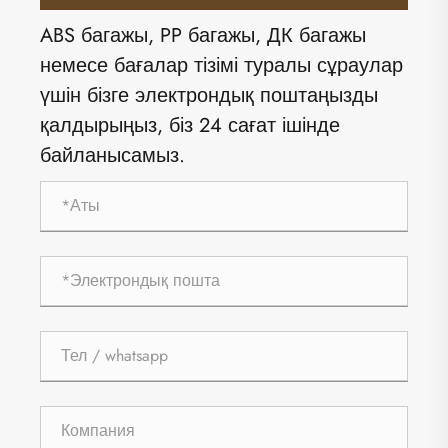
ABS багажы, PP багажы, ДК багажы
немесе бағалар тізімі туралы сұраулар
үшін бізге электрондық поштаңызды
қалдырыңыз, біз 24 сағат ішінде
байланысамыз.