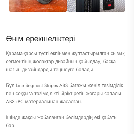
Өнім ерекшеліктері
Қарама-қарсы түсті екпінмен жұптастырылған сызық
сегментінің жолақтар дизайнын қабылдау, басқа
шағын дизайндарды теңшеуге болады.
Бұл Line Segment Stripes ABS багажы жеңіл төзімділік
пен соққыға төзімділікті біріктіретін жоғары сапалы
ABS+PC материалынан жасалған.
Ішінде жақсы жобаланған бөлімдердің екі қабаты
бар: