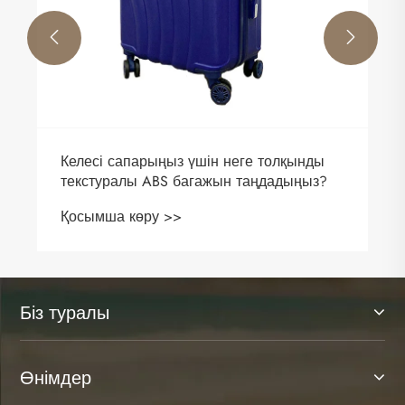


Келесі сапарыңыз үшін неге толқынды
текстуралы ABS багажын таңдадыңыз?
Қосымша көру >>
Біз туралы
Өнімдер