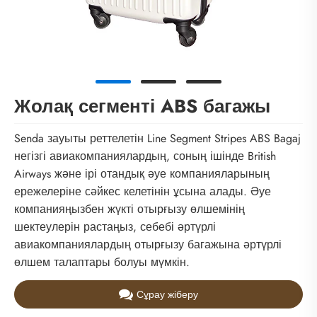
Жолақ сегменті ABS багажы
Senda зауыты реттелетін Line Segment Stripes ABS Bagaj
негізгі авиакомпаниялардың, соның ішінде British
Airways және ірі отандық әуе компанияларының
ережелеріне сәйкес келетінін ұсына алады. Әуе
компанияңызбен жүкті отырғызу өлшемінің
шектеулерін растаңыз, себебі әртүрлі
авиакомпаниялардың отырғызу багажына әртүрлі
өлшем талаптары болуы мүмкін.
Сұрау жіберу