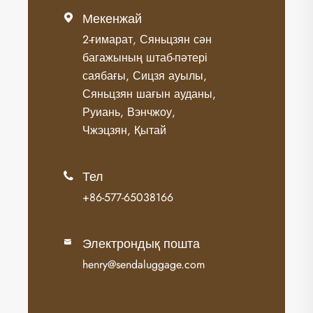
Мекенжай

2-ғимарат, Сяньцзян сән
багажының штаб-пәтері
саябағы, Сицзя ауылы,
Сяньцзян шағын ауданы,
Руиань, Вэнчжоу,
Чжэцзян, Қытай
Тел

+86-577-65038166
Электрондық пошта

henry@sendaluggage.com