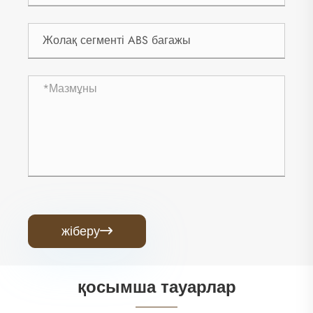
жіберу

қосымша тауарлар